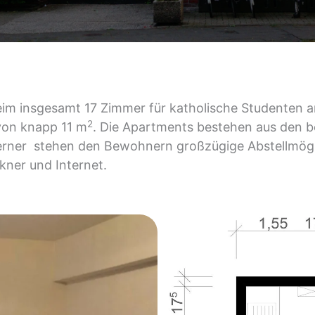
eim insgesamt 17 Zimmer für katholische Studenten a
2
von knapp 11 m
. Die Apartments bestehen aus den b
Ferner stehen den Bewohnern großzügige Abstellmögl
ner und Internet.