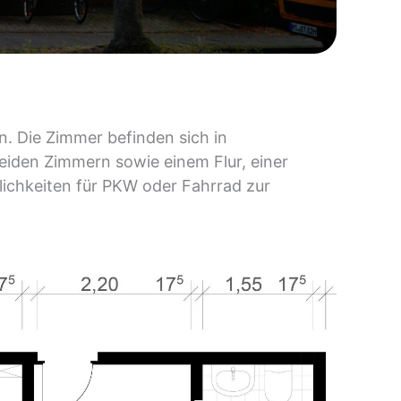
n. Die Zimmer befinden sich in
eiden Zimmern sowie einem Flur, einer
ichkeiten für PKW oder Fahrrad zur