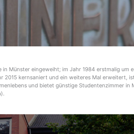
ege in Münster eingeweiht; im Jahr 1984 erstmalig um
r 2015 kernsaniert und ein weiteres Mal erweitert, 
mmenlebens und bietet günstige Studentenzimmer in
).